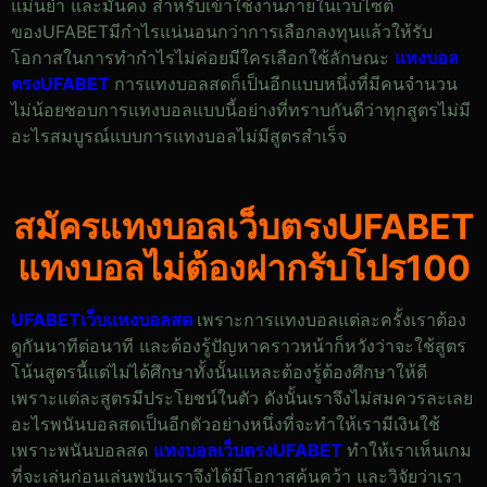
แม่นยำ และมั่นคง สำหรับเข้าใช้งานภายในเว็บไซต์
ของUFABETมีกำไรแน่นอนกว่าการเลือกลงทุนแล้วให้รับ
โอกาสในการทำกำไรไม่ค่อยมีใครเลือกใช้ลักษณะ
แทงบอล
ตรงUFABET
การแทงบอลสดก็เป็นอีกแบบหนึ่งที่มีคนจำนวน
ไม่น้อยชอบการแทงบอลแบบนี้อย่างที่ทราบกันดีว่าทุกสูตรไม่มี
อะไรสมบูรณ์แบบการแทงบอลไม่มีสูตรสำเร็จ
สมัครแทงบอลเว็บตรงUFABET
แทงบอลไม่ต้องฝากรับโปร100
UFABETเว็บแทงบอลสด
เพราะการแทงบอลแต่ละครั้งเราต้อง
ดูกันนาทีต่อนาที และต้องรู้ปัญหาคราวหน้าก็หวังว่าจะใช้สูตร
โน้นสูตรนี้แต่ไม่ได้ศึกษาทั้งนั้นแหละต้องรู้ต้องศึกษาให้ดี
เพราะแต่ละสูตรมีประโยชน์ในตัว ดังนั้นเราจึงไม่สมควรละเลย
อะไรพนันบอลสดเป็นอีกตัวอย่างหนึ่งที่จะทำให้เรามีเงินใช้
เพราะพนันบอลสด
แทงบอลเว็บตรงUFABET
ทำให้เราเห็นเกม
ที่จะเล่นก่อนเล่นพนันเราจึงได้มีโอกาสค้นคว้า และวิจัยว่าเรา