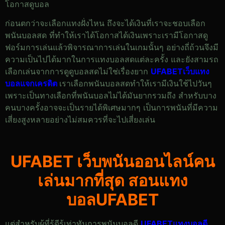
โอกาสดูบอล
ก่อนตกว่าจะเลือกแทงฝั่งไหน ถึงจะได้เงินที่เราจะชอบเลือก
พนันบอลสด ที่ทำให้เราได้โอกาสได้เงินเพราะเรามีโอกาสดู
ฟอร์มการเล่นแล้วพิจารณาการเล่นในเกมนั้นๆ อย่างถี่ถ้วนจึงมี
ความเป็นไปได้มากในการแทงบอลสดแต่ละครั้ง และยังสามรถ
เลือกเล่นจากการดูดูบอลสดไม่ใช่เรื่องยาก
UFABETเว็บแทง
บอลแจกเครดิต
เราเลือกพนันบอลสดทำให้เรามีเงินใช้ไปวันๆ
เพราะเป็นทางเลือกที่พนันบอลไม่ได้มันยากรวมถึง สำหรับบาง
คนบางครั้งอาจจะเป็นรายได้พิเศษมากๆ เป็นการพนันที่มีความ
เสี่ยงสูงหลายอย่างไม่สมควรที่จะไปเสี่ยงเล่น
UFABET เว็บพนันออนไลน์คน
เล่นมากที่สุด สอนแทง
บอลUFABET
แต่สำหรับผู้ที่รู้ดีรู้เท่าทันการพนันบอลดี
UFABETแทงบอลดี