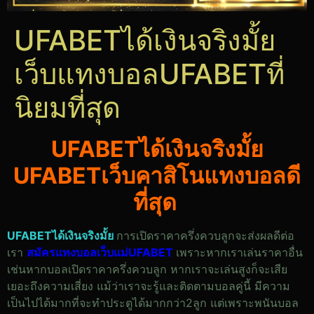
UFABETได้เงินจริงมั้ย
เว็บแทงบอลUFABETที่
นิยมที่สุด
UFABETได้เงินจริงมั้ย
UFABETเว็บคาสิโนแทงบอลดี
ที่สุด
UFABETได้เงินจริงมั้ย
การเปิดราคาครึ่งควบลูกจะส่งผลดีต่อ
เรา
สมัครแทงบอลเว็บแม่UFABET
เพราะหากเราเล่นราคาอื่น
เช่นหากบอลเปิดราคาครึ่งควบลูก หากเราจะเล่นสูงก็จะเสีย
เยอะถึงความเสี่ยง แม้ว่าเราจะรู้และติดตามบอลคู่นี้ มีความ
เป็นไปได้มากที่จะทำประตูได้มากกว่า2ลูก แต่เพราะพนันบอล