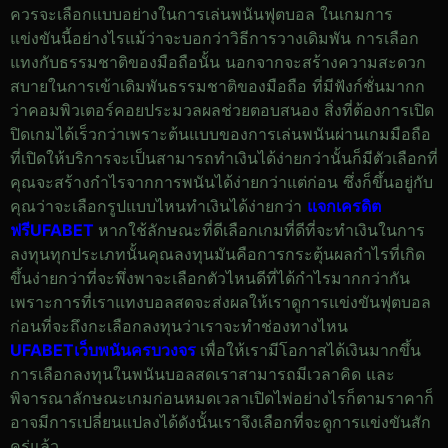
ควรจะเลือกแบบอย่างในการเล่นพนันฟุตบอล ในเกมการ
แข่งขันนี้อย่างไรแม้ว่าจะบอกว่าวิธีการวางเดิมพัน การเลือก
แทงกับธรรมชาติของมือถือนั้น นอกจากจะสร้างความสะดวก
สบายในการเข้าเดิมพันธรรมชาติของมือถือ ที่มีฟังก์ชั่นมากก
ว่าคอมพิวเตอร์คอยประมวลผลช่วยตอบสนอง สิ่งที่ต้องการเปิด
ปิดเกมได้เร็วกว่าเพราะต้นแบบของการเล่นพนันผ่านเกมมือถือ
ที่เปิดให้บริการจะเป็นสามารถทำเงินได้ง่ายกว่านั้นก็มีตัวเลือกที่
คุณจะสร้างกำไรจากการพนันได้ง่ายกว่าแต่ก่อน ซึ่งก็ขึ้นอยู่กับ
คุณว่าจะเลือกรูปแบบไหนทำเงินได้ง่ายกว่า
แจกเครดิต
ฟรีUFABET
หากใช้ลักษณะที่ดีเลือกเกมที่ดีที่จะทำเงินในการ
ลงทุนทุกประเภทนั้นคุณลงทุนมันคือการกระตุ้นผลกำไรที่เกิด
ขึ้นง่ายกว่าที่จะพึ่งพาจะเลือกตัวไหนดีที่ได้กำไรมากกว่ากัน
เพราะการที่เราแทงบอลสดจะส่งผลให้เราดูการแข่งขันฟุตบอล
ก่อนที่จะถึงกะเลือกลงทุนว่าเราจะทำช่องทางไหน
UFABETเว็บพนันครบวงจร
เพื่อให้เรามีโอกาสได้เงินมากขึ้น
การเลือกลงทุนในพนันบอลสดเราสามารถมีเวลาคิด และ
พิจารณาลักษณะเกมก่อนหมดเวลาเปิดไพ่อย่างไรก็ตามราคาก็
อาจมีการเปลี่ยนแปลงได้ดังนั้นเราจึงเลือกที่จะดูการแข่งขันสัก
ครู่แล้ว