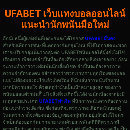
UFABET เว็บแทงบอลออนไลน์
แนะนำนักพนันมือใหม่
อีกนัยหนึ่งผู้แข่งขันที่เจอะกันจะได้โอกาส
UFABETมั่นคง
สำหรับเพื่อการชนะที่แตกต่างกันกลุ่มไหน ที่ได้โอกาสชนะพวก
เราจะเรียกกลุ่มนั้นว่ากลุ่มต่อ UFABETพนันบอลให้มั่งคั่งไม่ใช่
เรื่องยาก เพียงแค่จำเป็นที่จะต้องศึกษาหลายสิ่งหลายอย่าง ก่อน
จะกระทำการวางเดิมพันนักเสี่ยงโชค จำเป็นจะต้องสารภาพ
ความจำกัดของตน อย่ากล่าวว่าพวกเราทราบทุกเรื่องของบอล
แบบไม่ต้องมองอะไรแล้วเกิดเรื่อง ที่นักเล่นการพนันจำนวน
มากมีความสนใจ ด้วยเหตุว่ามันเป็นเป้าหมายสูงสุด ของการ
พนันบอลแต่ว่ามันก็ไม่ใช่สิ่งที่จะเกิดขึ้นได้ง่ายนักเนื่องจากยังมี
เหตุหลายประเภท
UFABETทำเงิน
ที่นักการพนันควรต้องทราบ
ก่อนจะทำวางเดิมพัน ซึ่งก่อนที่จะพวกเราจะเลือกพนันบอลคู่
ไหนพวกเราก็จะต้องมองข้อมูลของกลุ่มกัน อยู่แล้วอันนี้ไม่น่า
จำเป็นต้องบอกกันมากมาย แถมด้วยสารพันสถิติที่พวกเรามี
ความคิดว่า จะส่งผลกับการแข่งขันแต่ว่าสิ่งที่พวกเรา จะลืมเป็น