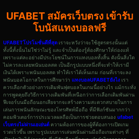
UFABET
สมัคร
เว็บตรง เข้ารับ
โบนัสแทงบอลฟรี
UFABETโปรโมชั่นดีที่สุด
เราจะหวังว่าจะใช้สูตรตรงนั้นแต่
ทั้งนี้ทั้งนั้นไม่ใช่ว่าไม่รู้ และจำเป็นต้องรู้ต้องศึกษาให้ถ่องแท้
เพราะแต่ละอย่างมีประโยชน์ในการแทงบอลทั้งสิ้น ดังนั้นสิ่งใด
ไม่ควรละเลยพนันบอลสด เป็นอีกรูปแบบหนึ่งที่จะทำให้เรามี
เงินได้เพราะพนันบอลสด ทำให้เราได้เห็นเกม ก่อนที่เราจะลง
พนันบอลโอกาสในการศึกษาว่า
แทงบอลUFABETยังไง
เรา
ควรเลือกตัวอย่างการเดิมพันฟุตบอลในเกมนี้อย่างไร แม้กระทั่ง
การพูดคุยถึงวิธีการวางเดิมพันที่เหนือกว่าการเลือกเดิมพันผ่าน
ฟีเจอร์บนมือถือนอกเสียจากจะสร้างความสะดวกสบายในการ
เล่นการพนันลักษณะของโทรศัพท์มือถือ ที่มีฟังก์ชันมากกว่า
คอมพิวเตอร์การประมวลผลถือเป็นการช่วยตอบสนอง
ufabet
เว็บตรงไม่ผ่านเอเย่นต์
ความต้องการของผู้ที่ต้องการเปิดเกม
รวดเร็วขึ้น เพราะรูปแบบการเล่นพนันผ่านมือถือเกมต่างๆ ที่