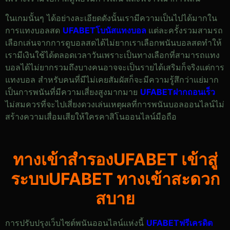
ในเกมนั้นๆ ได้อย่างละเอียดดังนั้นเรามีความเป็นไปได้มากใน
การแทงบอลสด
UFABETโบนัสแทงบอล
แต่ละครั้งรวมสามรถ
เลือกเล่นจากการดูบอลสดได้ไม่ยากเราเลือกพนันบอลสดทำให้
เรามีเงินใช้ได้ตลอดเวลาวันเพราะเป็นทางเลือกที่สามารถแทง
บอลได้ไม่ยากรวมถึงบางคนอาจจะเป็นรายได้เสริมก็จริงแต่การ
แทงบอล สำหรับคนที่มีไม่เคยสัมผัสก็จะมีความรู้สึกว่าแย่มาก
เป็นการพนันที่มีความเสี่ยงสูงมากมาย
UFABETฝากถอนเร็ว
ไม่สมควรที่จะไปเสี่ยงดวงเล่นเหตุผลที่การพนันบอลออนไลน์ไม่
สร้างความเสื่อมเสียให้ใครคาสิโนออนไลน์มือถือ
ทางเข้าสํารองUFABET เข้าสู่
ระบบUFABET ทางเข้าสะดวก
สบาย
การปรับปรุงเว็บไซต์พนันออนไลน์แห่งนี้
UFABETฟรีเครดิต